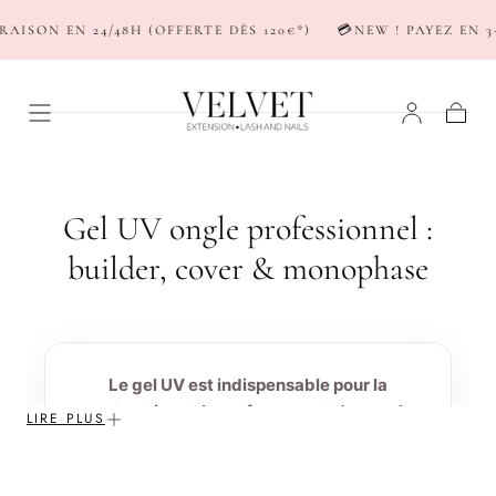
SKIP TO
ISON EN 24/48H (OFFERTE DÈS 120€*)
💳NEW ! PAYEZ EN 3-
CONTENT
Basket
C
Gel UV ongle professionnel :
o
builder, cover & monophase
l
l
e
Le gel UV est indispensable pour la
construction et le renforcement des ongles
c
LIRE PLUS
en manucure professionnelle.
t
✔ Structure solide et durable