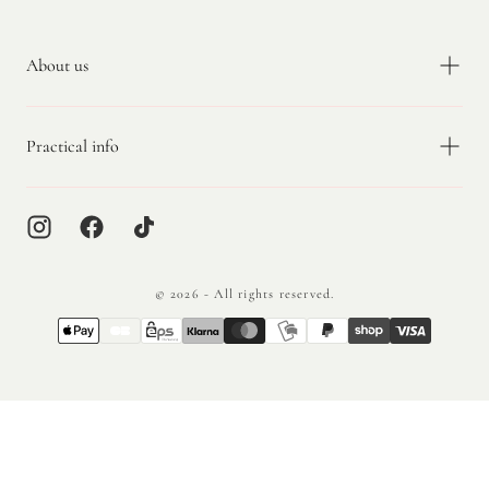
Builder gel coloré / cover
About us
Pour un
rendu uniforme
(nude,
camouflage) ou une couleur intégrée à la
structure. Très performant sur prestations
Practical info
“effet naturel” et french.
Gel UV monophase (3-en-1)
Solution
rapide
: base + construction +
finition, idéale pour optimiser le temps. À
© 2026 - All rights reserved.
choisir si vous cherchez un protocole
{"title"=>"Méthodes
simplifié.
de
paiement"}
Gels techniques
Selon votre catalogue : gels plus denses,
plus souples, ou spécifiques (selon besoins
salon). Objectif : s’adapter aux ongles
fragiles, aux contraintes et à votre style de