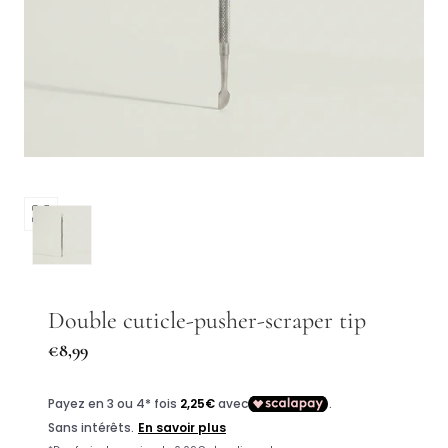
Open
media
0
in
a
Double cuticle-pusher-scraper tip
modal
Regular
€8,99
window
price