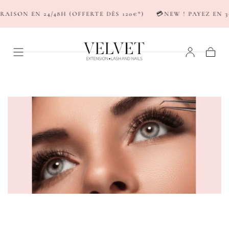
PASSER AU
SON EN 24/48H (OFFERTE DÈS 120€*)
💳NEW ! PAYEZ EN 3-4X
CONTENU
Panier