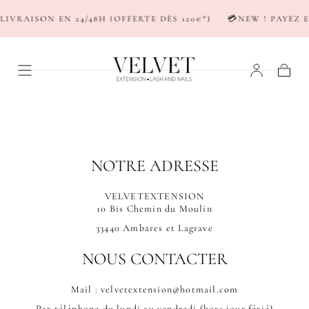
PASSER AU
LIVRAISON EN 24/48H (OFFERTE DÈS 120€*)
💳NEW ! PAYEZ E
CONTENU
Panier
NOTRE ADRESSE
VELVETEXTENSION
10 Bis Chemin du Moulin
33440 Ambares et Lagrave
NOUS CONTACTER
Mail : velvetextension@hotmail.com
Par téléphone du lundi au vendredi (hors jour férié)