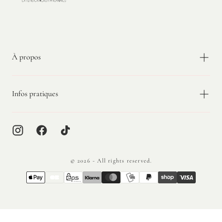
Velvet
Extension
À propos
Infos pratiques
© 2026 - All rights reserved.
{"title"=>"Méthodes
de
paiement"}