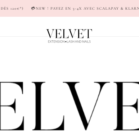
W ! PAYEZ EN 3-4X AVEC SCALAPAY & KLARNA
🚚LIVRAISON 