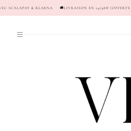
PASSER AU
KLARNA
🚚LIVRAISON EN 24/48H (OFFERTE DÈS 120€*)
💳NE
CONTENU