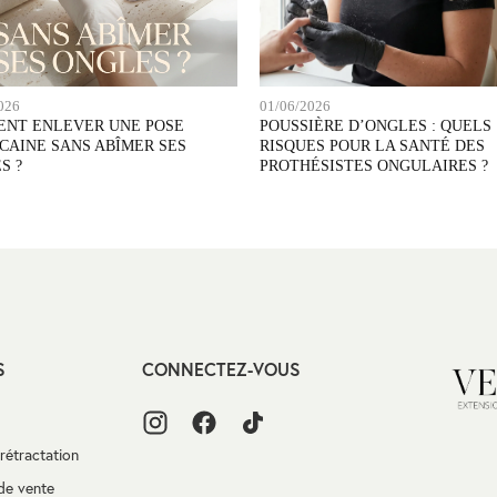
026
01/06/2026
NT ENLEVER UNE POSE
POUSSIÈRE D’ONGLES : QUELS
CAINE SANS ABÎMER SES
RISQUES POUR LA SANTÉ DES
S ?
PROTHÉSISTES ONGULAIRES ?
S
CONNECTEZ-VOUS
Velvet
rétractation
Extensio
de vente