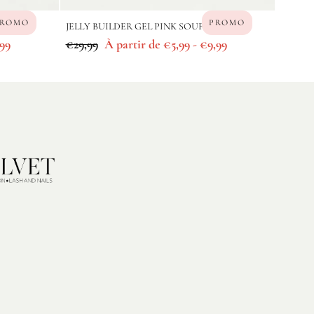
ROMO
PROMO
JELLY BUILDER GEL PINK SOUFFLÉ
x
Prix
Prix
Prix
99
€29,99
À partir de
€5,99
-
€9,99
ximum
régulier
minimum
maximum
n