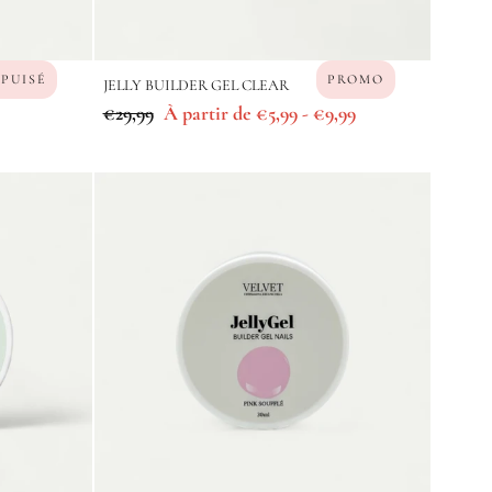
ÉPUISÉ
PROMO
JELLY BUILDER GEL CLEAR
Prix
Prix
Prix
€29,99
À partir de
€5,99
-
€9,99
régulier
minimum
maximum