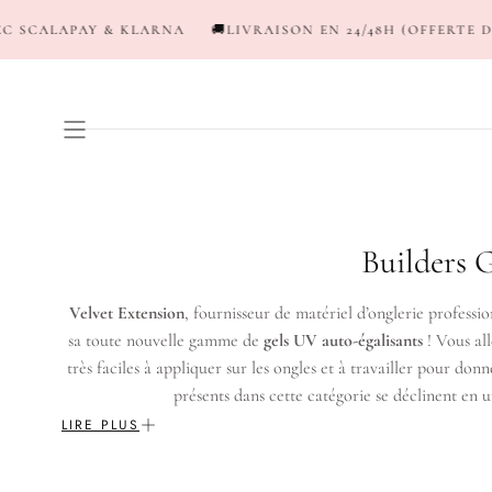
PASSER AU
LAPAY & KLARNA
🚚LIVRAISON EN 24/48H (OFFERTE DÈS 120€*
CONTENU
C
Builders G
o
Velvet Extension
, fournisseur de matériel d’onglerie professio
l
sa toute nouvelle gamme de
gels UV auto-égalisants
! Vous all
très faciles à appliquer sur les ongles et à travailler pour donn
l
présents dans cette catégorie se déclinent en u
e
LIRE PLUS
c
BUILDER GEL ONGL