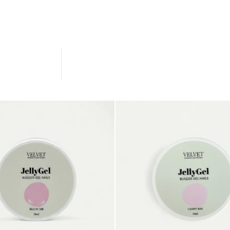
de construction fraîchement débarquée sur Velvet
n clin d’oeil grâce à leur viscosité fluide : nous
afin d’éviter les coulures dans les replis latéraux
s cuticules.
ent rapidement sous lampe UV ou LED de minimum
ussi bien sur l’ongle naturel que pour la technique
 ! Et existent en une multitude de teintes rosées ou
n fonction des besoins.
ILDER GEL VELVET
ION
de construction ongle qui répond à toutes les
de nos produits sont nombreux :
lage fastidieux ! Nos builder gels s'auto-égalisent