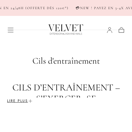
PASSER AU
EN 24/48H (OFFERTE DÈS 120€*)
💳NEW ! PAYEZ EN 3-4X AV
CONTENU
Panier
C
Cils d'entraînement
o
l
CILS D’ENTRAÎNEMENT –
l
S’EXERCER, SE
e
LIRE PLUS
PERFECTIONNER,
c
MAÎTRISER LES POSES
t