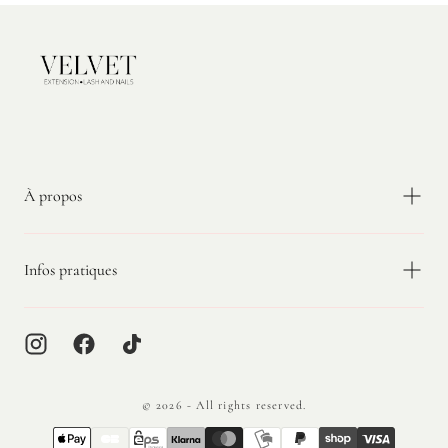
vente
d’entraînement)
S’exercer à créer des
éventails volume manuels
Maîtriser la
pose rapide et droite
des extensions
Gérer la
quantité de colle
et l’angle de pose
Velvet
Réaliser des
mapping
sur planche d'entraînement
Extension
Préparer des
examens ou certifications
professionnelles
Ils sont parfaits pour s’entraîner avec ou sans mannequin, et
À propos
compatibles avec les supports en silicone, les planches, ou
directement sur bandes adhésives.
Infos pratiques
UNE QUALITÉ PENSÉE POUR LES
FORMATRICES
Nos bandes de cils d’entraînement sont conçues avec un
alignement régulier
, une
épaisseur standardisée
et une
longueur
© 2026 - All rights reserved.
progressive
, pour faciliter la création de bouquets ou la pose cil à
{"title"=>"Méthodes
cil. Ils sont disponibles en plusieurs courbures (C, D…) et
de