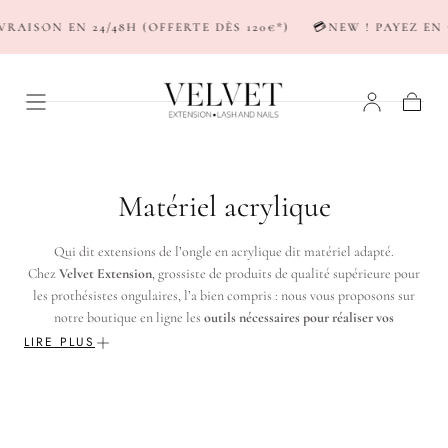
PASSER AU
VRAISON EN 24/48H (OFFERTE DÈS 120€*)
💳NEW ! PAYEZ EN 
CONTENU
Panier
C
Matériel acrylique
o
Qui dit extensions de l’ongle en acrylique dit matériel adapté.
l
Chez
Velvet Extension
, grossiste de produits de qualité supérieure pour
les prothésistes ongulaires, l’a bien compris : nous vous proposons sur
l
notre boutique en ligne les
outils nécessaires pour réaliser vos
constructions de l’ongle en acrylique
e
. Liquide acrylique monomer (pour
LIRE PLUS
effectuer le mélange) ou pinceaux acryliques de différentes tailles, vous
c
avez l’embarras du choix !
t
LIQUIDE ACRYLIQUE POUR ONGLES