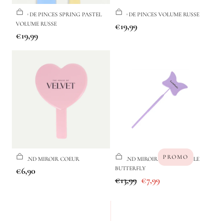
DUO DE PINCES SPRING PASTEL
DUO DE PINCES VOLUME RUSSE
VOLUME RUSSE
Prix
€19,99
Prix
€19,99
régulier
régulier
PROMO
GRAND MIROIR COEUR
GRAND MIROIR LOUPE PURPLE
Prix
BUTTERFLY
€6,90
Prix
Prix
€13,99
€7,99
régulier
régulier
de
vente