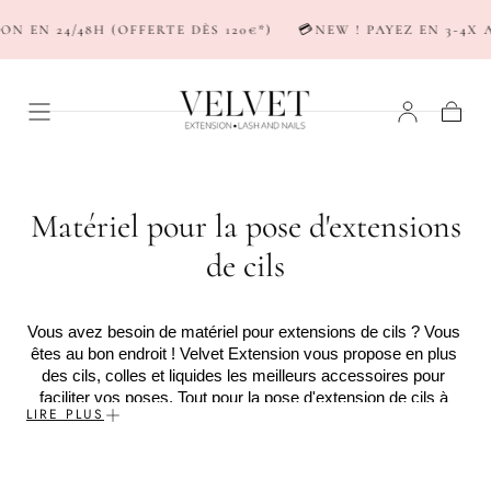
PASSER AU
N 24/48H (OFFERTE DÈS 120€*)
💳NEW ! PAYEZ EN 3-4X AVE
CONTENU
Panier
C
Matériel pour la pose d'extensions
o
de cils
l
Vous avez besoin de matériel pour extensions de cils ? Vous 
l
êtes au bon endroit ! Velvet Extension vous propose en plus 
e
des cils, colles et liquides les meilleurs accessoires pour 
faciliter vos poses. Tout pour la pose d'extension de cils à 
c
LIRE PLUS
prix mini, avec un excellent rapport qualité-prix. La qualité 
professionnelle à petit prix, voilà ce que nous vous 
t
proposons. Craquez pour les pinces à extension de cils, le 
recourbe-cils, la pierre de Jade, les bagues à colle etc...