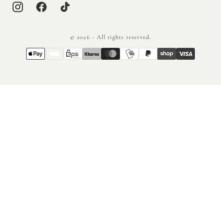
© 2026 - All rights reserved.
{"title"=>"Méthodes
de
paiement"}