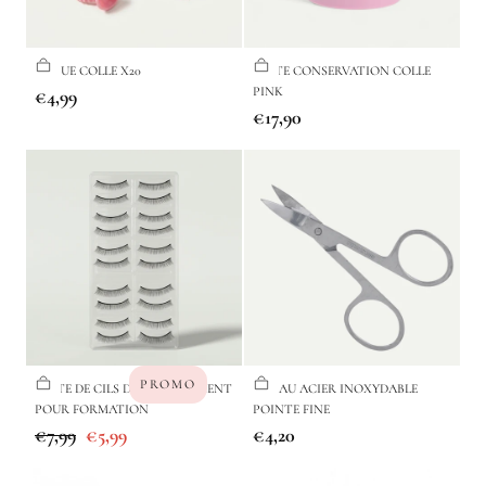
BAGUE COLLE X20
BOÎTE CONSERVATION COLLE
Prix
PINK
€4,99
Prix
€17,90
régulier
régulier
PROMO
BOITE DE CILS D'ENTRAINEMENT
CISEAU ACIER INOXYDABLE
POUR FORMATION
POINTE FINE
Prix
Prix
Prix
€7,99
€5,99
€4,20
régulier
de
régulier