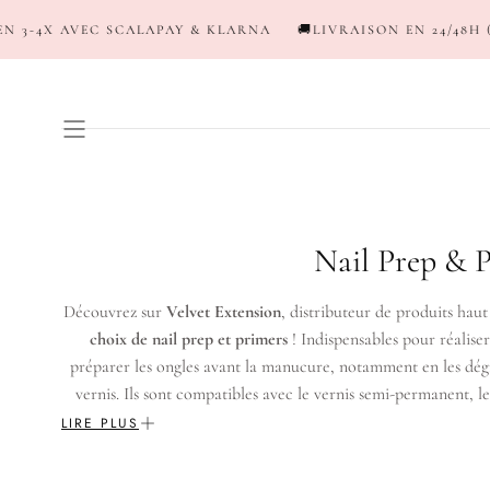
PASSER AU
4X AVEC SCALAPAY & KLARNA
🚚LIVRAISON EN 24/48H (OFFERT
CONTENU
C
Nail Prep & 
o
Découvrez sur
Velvet Extension
, distributeur de produits hau
l
choix de nail prep et primers
! Indispensables pour réaliser
préparer les ongles avant la manucure, notamment en les dégra
l
vernis. Ils sont compatibles avec le vernis semi-permanent, le g
e
LIRE PLUS
c
NAIL PREP 