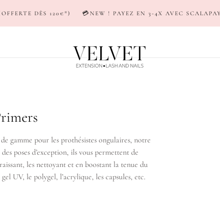
E DÈS 120€*)
💳NEW ! PAYEZ EN 3-4X AVEC SCALAPAY & KL
Primers
t de gamme pour les prothésistes ongulaires, notre
 des poses d’exception, ils vous permettent de
issant, les nettoyant et en boostant la tenue du
el UV, le polygel, l’acrylique, les capsules, etc.
ONGLES