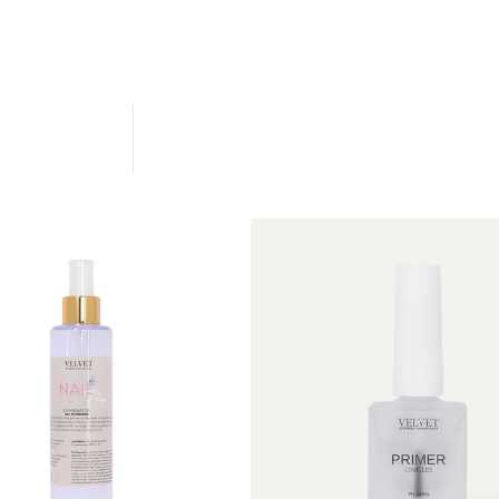
essionnelles de la beauté, des
nail prep de la plus
rep est l’une des étapes clés d’une manucure réussie
 de graisse sur les ongles, de les nettoyer, de les
s (gel UV, acrygel, vernis semi-permanent, résine,
 se déclinent sous forme de spray ou de bouteille
ui vous convient le mieux.
NGLES
Velvet Extension est un véritable must-have. C’est
iquer (vernis semi-permanent, etc.) sur les ongles
omment ? En matifiant la plaque et en la rendant
r libre et se conserve pendant 12 mois. Nous vous
pour une efficacité maximale.