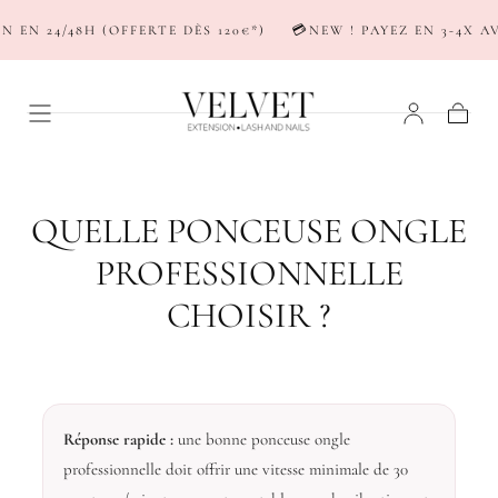
PASSER AU
24/48H (OFFERTE DÈS 120€*)
💳NEW ! PAYEZ EN 3-4X AVEC 
CONTENU
Panier
QUELLE PONCEUSE ONGLE
PROFESSIONNELLE
CHOISIR ?
Réponse rapide :
une bonne ponceuse ongle
professionnelle doit offrir une vitesse minimale de 30