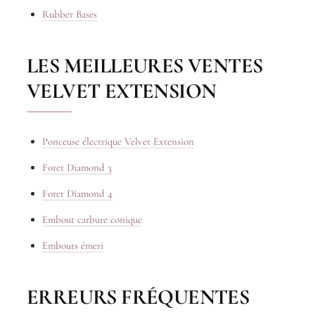
Rubber Bases
LES MEILLEURES VENTES
VELVET EXTENSION
Ponceuse électrique Velvet Extension
Foret Diamond 3
Foret Diamond 4
Embout carbure conique
Embouts émeri
ERREURS FRÉQUENTES