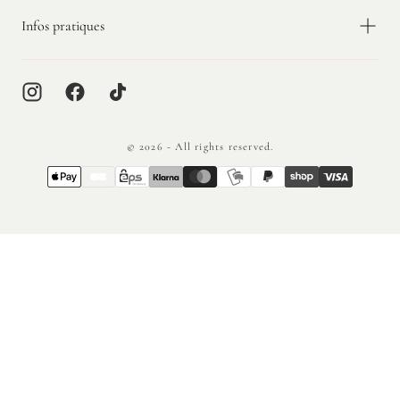
Infos pratiques
© 2026 - All rights reserved.
{"title"=>"Méthodes
de
paiement"}