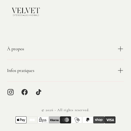
Velvet
Extension
À propos
Infos pratiques
© 2026 - All rights reserved.
{"title"=>"Méthodes
de
paiement"}