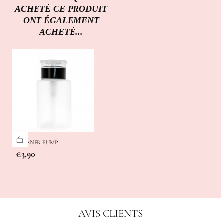
ACHETÉ CE PRODUIT
ONT ÉGALEMENT
ACHETÉ...
CLEANER PUMP
Prix
€3,90
régulier
AVIS CLIENTS