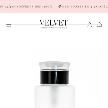
PASSER AU
24/48H (OFFERTE DÈS 120€*)
💳NEW ! PAYEZ EN 3-4X AVEC 
CONTENU
Panier