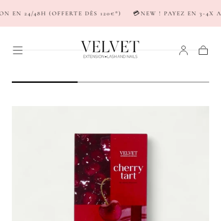
PASSER AU
EN 24/48H (OFFERTE DÈS 120€*)
💳NEW ! PAYEZ EN 3-4X AV
CONTENU
Panier