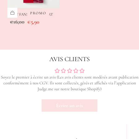
PROMO
EASY FANS CHERRY TART
Prix
Prix
€16,00
€5,90
régulier
de
vente
AVIS CLIENTS
Soyez le premier à écrire un avis (Les avis clients sont modérés avant publication
conformément à nos CGV. Ils sont collectés, gérés et affichés via l’application
Judge.me sur notre boutique Shopify)
Écrire un avis