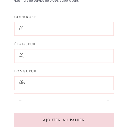
COURBURE
D
ÉPAISSEUR
0.07
LONGUEUR
MIX
Quantité:
Diminuer
Augment
AJOUTER AU PANIER