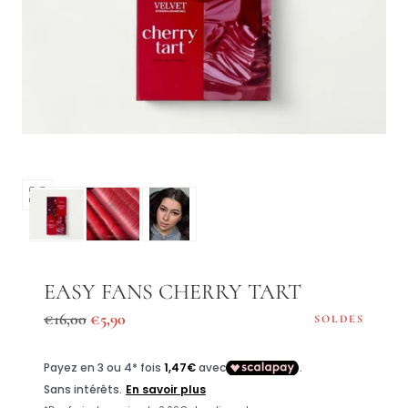
Ouvrir
les
médias
0
dans
EASY FANS CHERRY TART
une
Prix
Prix
€16,00
€5,90
SOLDES
fenêtre
régulier
de
modale
vente