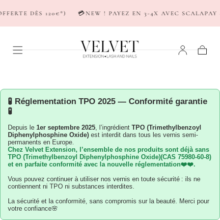
PASSER AU
ERTE DÈS 120€*)
💳NEW ! PAYEZ EN 3-4X AVEC SCALAPAY &
CONTENU
Panier
🧪 Réglementation TPO 2025 — Conformité garantie
🧪
Depuis le
1er septembre 2025
, l’ingrédient
TPO (Trimethylbenzoyl
Diphenylphosphine Oxide)
est interdit dans tous les vernis semi-
permanents en Europe.
Chez
Velvet Extension
, l’ensemble de nos produits sont déjà sans
TPO (Trimethylbenzoyl Diphenylphosphine Oxide)(CAS 75980-60-8)
et en parfaite conformité avec la nouvelle réglementation❤️❤️.️
Vous pouvez continuer à utiliser nos vernis en toute sécurité : ils ne
contiennent ni TPO ni substances interdites.
La sécurité et la conformité, sans compromis sur la beauté. Merci pour
votre confiance🌸