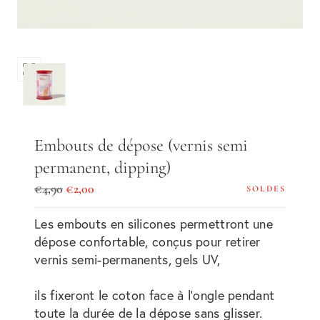
Ouvrir
les
médias
0
dans
Embouts de dépose (vernis semi
une
permanent, dipping)
fenêtre
modale
Prix
Prix
€4,90
€2,00
SOLDES
régulier
de
Les embouts en silicones permettront une
vente
dépose confortable, conçus pour retirer
vernis semi-permanents, gels UV,
ils fixeront le coton face à l’ongle pendant
toute la durée de la dépose sans glisser.