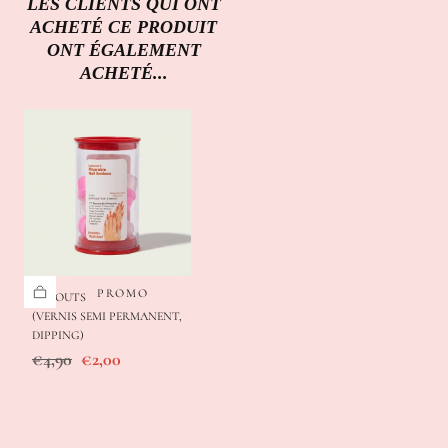
LES CLIENTS QUI ONT
ACHETÉ CE PRODUIT
ONT ÉGALEMENT
ACHETÉ...
PROMO
EMBOUTS DE DÉPOSE
(VERNIS SEMI PERMANENT,
DIPPING)
Prix
Prix
€4,90
€2,00
régulier
de
vente