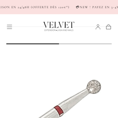
PASSER AU
ON EN 24/48H (OFFERTE DÈS 120€*)
💳NEW ! PAYEZ EN 3-4X
CONTENU
Panier