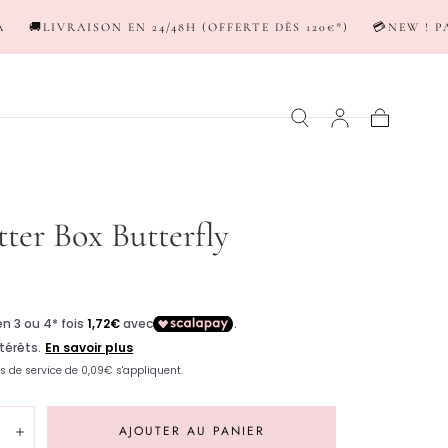
EN 24/48H (OFFERTE DÈS 120€*)
💳NEW ! PAYEZ EN 3-4X AV
Panier
tter Box Butterfly
er
té:
AJOUTER AU PANIER
inuer
Augmenter