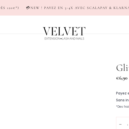
W ! PAYEZ EN 3-4X AVEC SCALAPAY & KLARNA
🚚LIVRAISON 
Gli
Prix
€6,90
réguli
Quanti
Dim