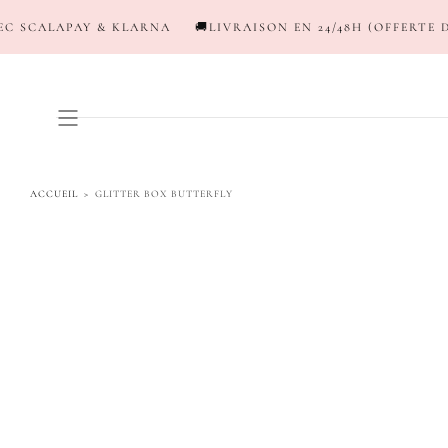
PASSER AU
KLARNA
🚚LIVRAISON EN 24/48H (OFFERTE DÈS 120€*)
💳NE
CONTENU
ACCUEIL
>
GLITTER BOX BUTTERFLY