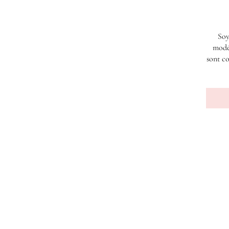
Soy
modé
sont co