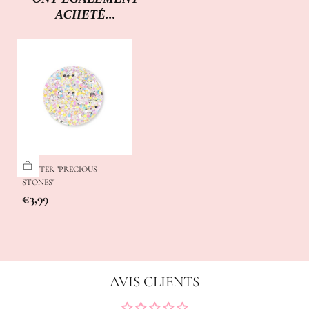
ACHETÉ...
GLITTER "PRECIOUS
STONES"
Prix
€3,99
régulier
AVIS CLIENTS