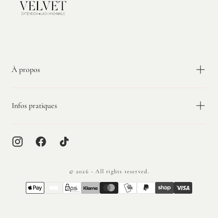
Velvet
Extension
À propos
Infos pratiques
© 2026 - All rights reserved.
{"title"=>"Méthodes
de
paiement"}