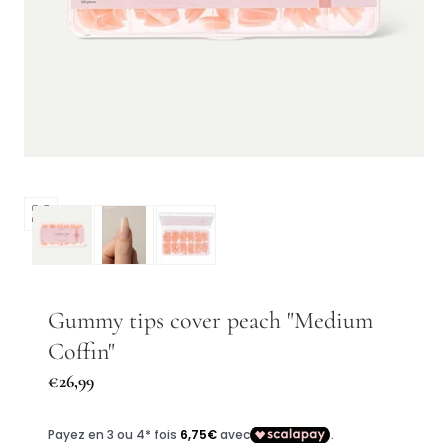
Ouvrir
les
médias
0
dans
Gummy tips cover peach "Medium
une
Coffin"
fenêtre
modale
Prix
€26,99
régulier