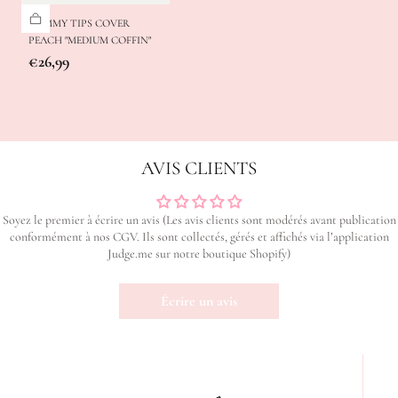
GUMMY TIPS COVER
PEACH "MEDIUM COFFIN"
Prix
€26,99
régulier
AVIS CLIENTS
Soyez le premier à écrire un avis (Les avis clients sont modérés avant publication
conformément à nos CGV. Ils sont collectés, gérés et affichés via l’application
Judge.me sur notre boutique Shopify)
Écrire un avis