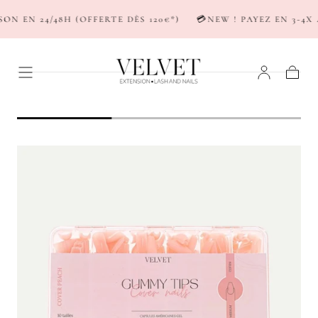
PASSER AU
N EN 24/48H (OFFERTE DÈS 120€*)
💳NEW ! PAYEZ EN 3-4X A
CONTENU
Panier