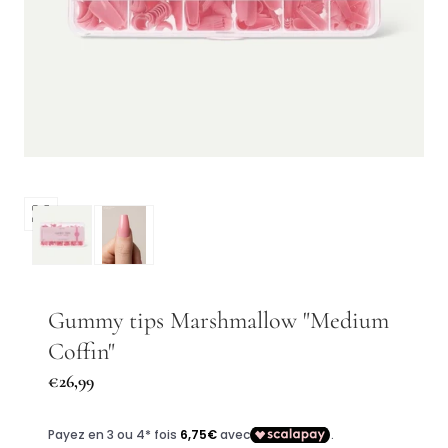
Ouvrir
les
médias
0
dans
Gummy tips Marshmallow "Medium
une
Coffin"
fenêtre
modale
Prix
€26,99
régulier