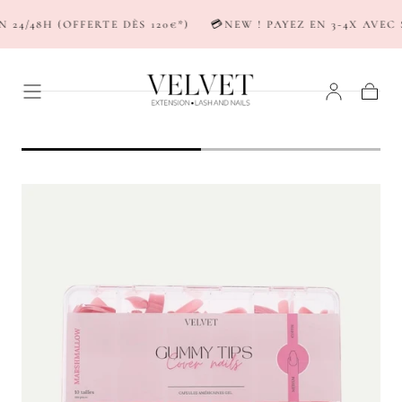
PASSER AU
4/48H (OFFERTE DÈS 120€*)
💳NEW ! PAYEZ EN 3-4X AVEC S
CONTENU
Panier