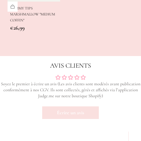
GUMMY TIPS
MARSHMALLOW "MEDIUM
COFFIN"
Prix
€26,99
régulier
AVIS CLIENTS
Soyez le premier à écrire un avis (Les avis clients sont modérés avant publication
conformément à nos CGV. Ils sont collectés, gérés et affichés via l’application
Judge.me sur notre boutique Shopify)
Écrire un avis