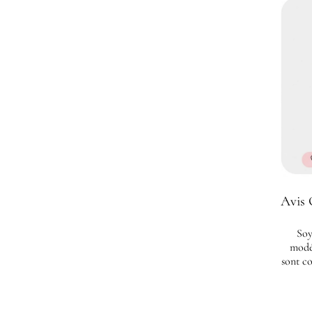
Avis 
Soy
modé
sont co