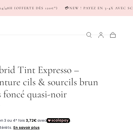
ÈS 120€*)
💳NEW ! PAYEZ EN 3-4X AVEC SCALAPAY & KLARN
Panier
rid Tint Expresso –
nture cils & sourcils brun
s foncé quasi-noir
0
er