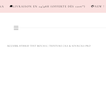
PASSER AU
 EN 24/48H (OFFERTE DÈS 120€*)
💳NEW ! PAYEZ EN 3-4X A
CONTENU
ACCUEIL
HYBRID TINT MOCHA | TEINTURE CILS & SOURCILS PRO