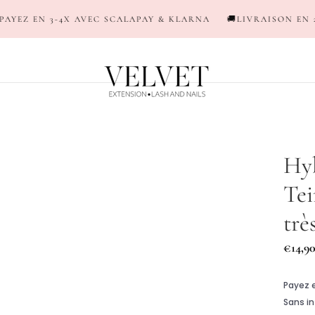
VEC SCALAPAY & KLARNA
🚚LIVRAISON EN 24/48H (OFFERTE D
Hyb
Tei
trè
Prix
€14,9
réguli