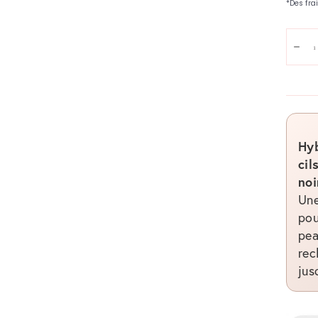
Quanti
Dim
Hyb
cil
noi
Une
pou
pea
rec
jus