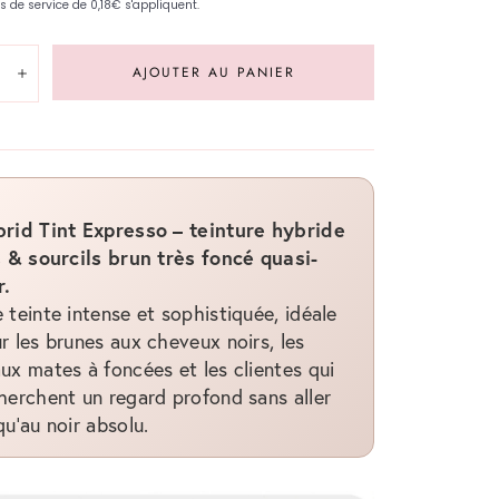
té:
AJOUTER AU PANIER
inuer
Augmenter
rid Tint Expresso – teinture hybride
s & sourcils brun très foncé quasi-
r.
 teinte intense et sophistiquée, idéale
r les brunes aux cheveux noirs, les
ux mates à foncées et les clientes qui
herchent un regard profond sans aller
qu’au noir absolu.