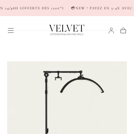
PASSER AU
4/48H (OFFERTE DÈS 120€*)
💳NEW ! PAYEZ EN 3-4X AVEC S
CONTENU
Panier