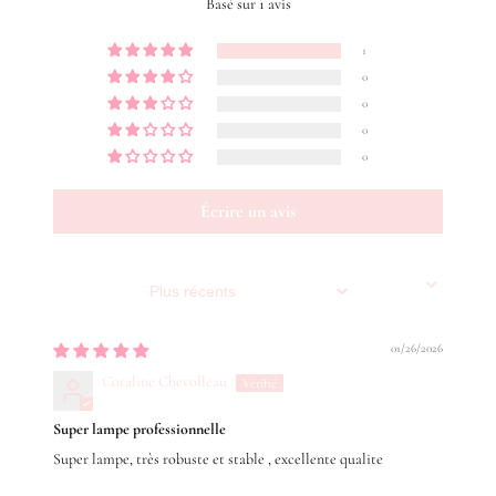
Basé sur 1 avis
1
0
0
0
0
Écrire un avis
Sort by
01/26/2026
Coraline Chevolleau
Super lampe professionnelle
Super lampe, très robuste et stable , excellente qualite