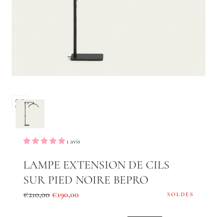
Ouvrir
les
médias
0
1 avis
dans
une
LAMPE EXTENSION DE CILS
fenêtre
SUR PIED NOIRE BEPRO
modale
Prix
Prix
€210,00
€190,00
SOLDES
régulier
de