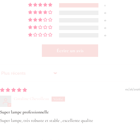
1
0
0
0
0
Écrire un avis
Sort by
01/26/2026
Coraline Chevolleau
Super lampe professionnelle
Super lampe, très robuste et stable , excellente qualite