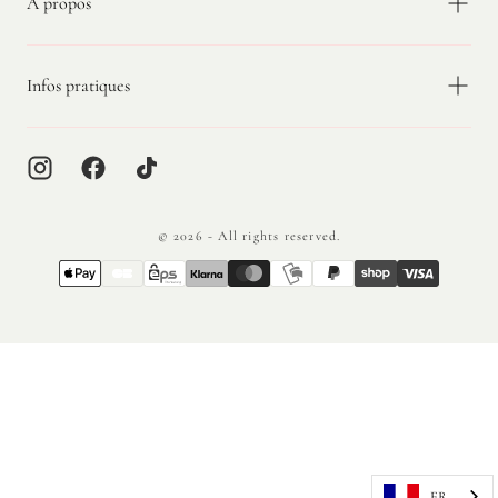
À propos
Infos pratiques
© 2026 - All rights reserved.
{"title"=>"Méthodes
de
paiement"}
FR