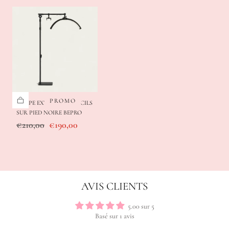
PROMO
LAMPE EXTENSION DE CILS
SUR PIED NOIRE BEPRO
Prix
Prix
€210,00
€190,00
régulier
de
vente
AVIS CLIENTS
5.00 sur 5
Basé sur 1 avis