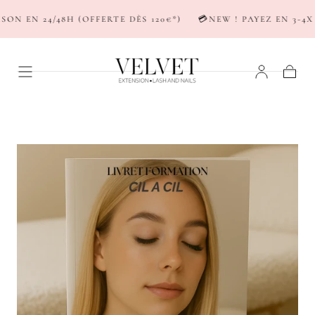
PASSER AU
N EN 24/48H (OFFERTE DÈS 120€*)
💳NEW ! PAYEZ EN 3-4X 
CONTENU
Panier