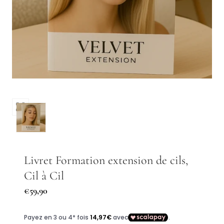
Ouvrir
les
médias
0
dans
Livret Formation extension de cils,
une
Cil à Cil
fenêtre
modale
Prix
€59,90
régulier