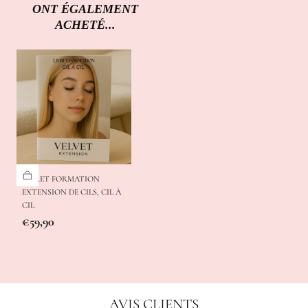
ONT ÉGALEMENT
ACHETÉ...
LIVRET FORMATION
EXTENSION DE CILS, CIL À
CIL
Prix
€59,90
régulier
AVIS CLIENTS