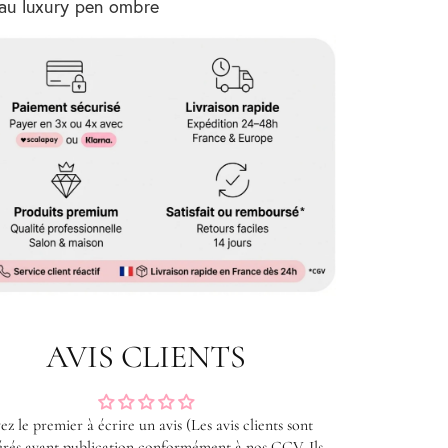
au luxury pen ombre
AVIS CLIENTS
ez le premier à écrire un avis (Les avis clients sont
rés avant publication conformément à nos CGV. Ils