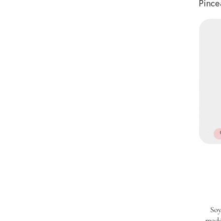
Pince
Soy
modé