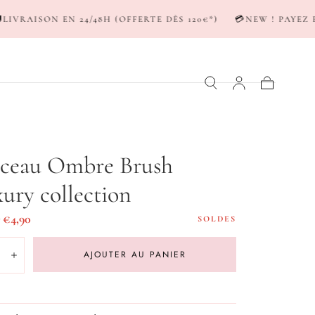
4/48H (OFFERTE DÈS 120€*)
💳NEW ! PAYEZ EN 3-4X AVEC S
Panier
nceau Ombre Brush
ury collection
Prix
0
€4,90
SOLDES
er
de
té:
AJOUTER AU PANIER
vente
inuer
Augmenter