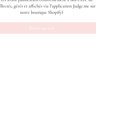
llectés, gérés et affichés via l’application Judge.me sur
notre boutique Shopify)
Écrire un avis