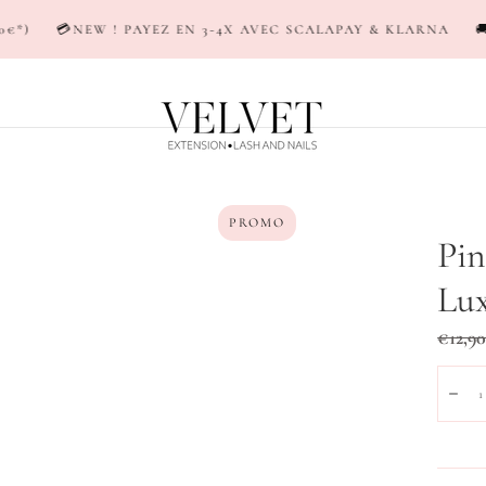
PAYEZ EN 3-4X AVEC SCALAPAY & KLARNA
🚚LIVRAISON EN 2
PROMO
Pi
Lux
Prix
€12,9
réguli
Quanti
Dim