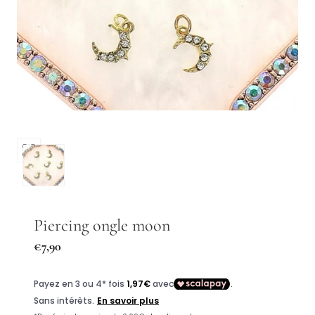
Ouvrir
les
médias
0
dans
Piercing ongle moon
une
Prix
€7,90
fenêtre
régulier
modale