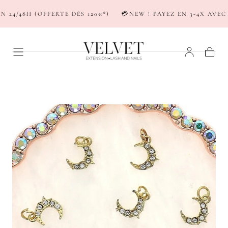
PASSER AU
4/48H (OFFERTE DÈS 120€*)
💳NEW ! PAYEZ EN 3-4X AVEC S
CONTENU
Panier