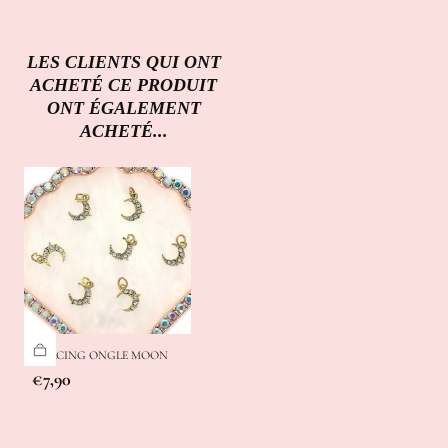
LES CLIENTS QUI ONT
ACHETÉ CE PRODUIT
ONT ÉGALEMENT
ACHETÉ...
PIERCING ONGLE MOON
Prix
€7,90
régulier