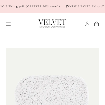
PASSER AU
N EN 24/48H (OFFERTE DÈS 120€*)
💳NEW ! PAYEZ EN 3-4X 
CONTENU
Panier