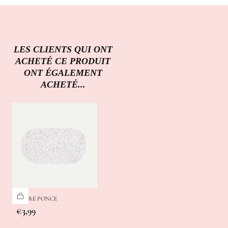
LES CLIENTS QUI ONT
ACHETÉ CE PRODUIT
ONT ÉGALEMENT
ACHETÉ...
PIERRE PONCE
Prix
€3,99
régulier