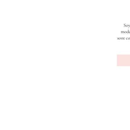
Soy
modé
sont co