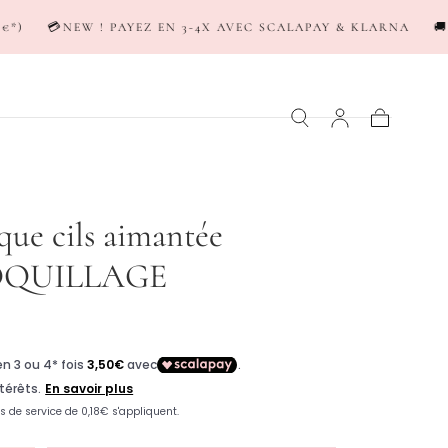
AYEZ EN 3-4X AVEC SCALAPAY & KLARNA
🚚LIVRAISON EN 24/
Panier
que cils aimantée
QUILLAGE
er