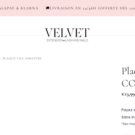
A
🚚LIVRAISON EN 24/48H (OFFERTE DÈS 120€*)
💳NEW ! P
>
PLAQUE CILS AIMANTEE
Pla
CO
Prix
€13,99
réguli