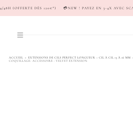
PASSER AU
S 120€*)
💳NEW ! PAYEZ EN 3-4X AVEC SCALAPAY & KLARN
CONTENU
ACCUEIL
>
EXTENSIONS DE CILS PERFECT LONGUEUR – CIL À CIL 13 À 16 MM
COQUILLAGE- ACCESSOIRE - VELVET EXTENSION