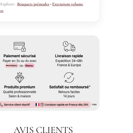
 Explorer :
Bouquets prémades
•
Extensions volume
sse
AVIS CLIENTS