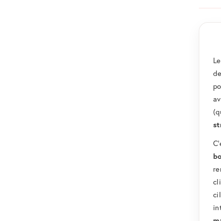
L
d
po
av
(q
st
C’
bo
re
cl
ci
in
m