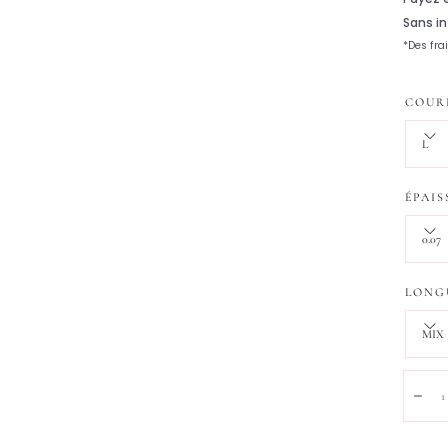
COUR
L
ÉPAIS
0.07
LONG
MIX
Quanti
Dim