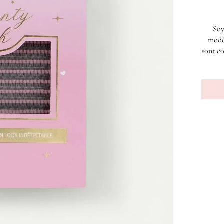
Soy
modé
sont co