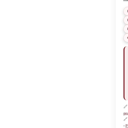
🔗
pr
🔗
•
P