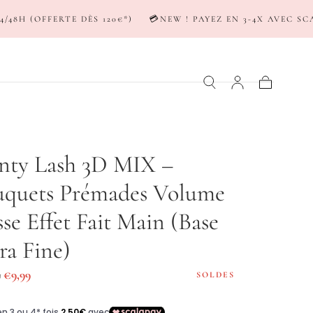
 120€*)
💳NEW ! PAYEZ EN 3-4X AVEC SCALAPAY & KLARNA
Panier
nty Lash 3D MIX –
uquets Prémades Volume
se Effet Fait Main (Base
ra Fine)
Prix
9
€9,99
SOLDES
er
de