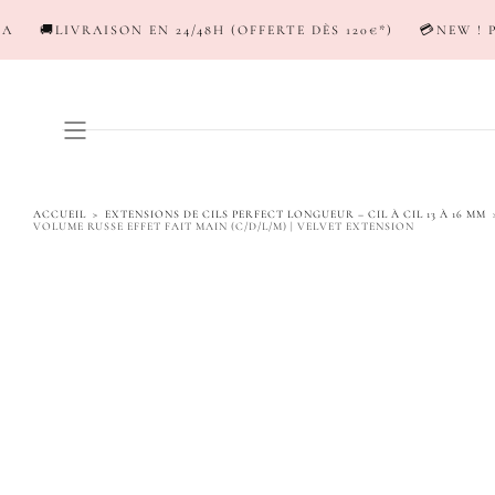
PASSER AU
EN 24/48H (OFFERTE DÈS 120€*)
💳NEW ! PAYEZ EN 3-4X AV
CONTENU
ACCUEIL
>
EXTENSIONS DE CILS PERFECT LONGUEUR – CIL À CIL 13 À 16 MM
VOLUME RUSSE EFFET FAIT MAIN (C/D/L/M) | VELVET EXTENSION