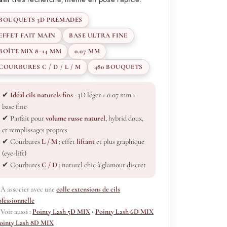
BOUQUETS 3D PRÉMADES
EFFET FAIT MAIN
BASE ULTRA FINE
BOÎTE MIX 8–14 MM
0.07 MM
COURBURES C / D / L / M
480 BOUQUETS
✔
Idéal cils naturels fins
: 3D léger + 0.07 mm +
base fine
✔ Parfait pour
volume russe naturel
, hybrid doux,
et remplissages propres
✔ Courbures
L / M
: effet
liftant
et plus graphique
(eye-lift)
✔ Courbures
C / D
: naturel chic à glamour discret
 À associer avec une
colle extensions de cils
ofessionnelle
 Voir aussi :
Pointy Lash 5D MIX
•
Pointy Lash 6D MIX
ointy Lash 8D MIX