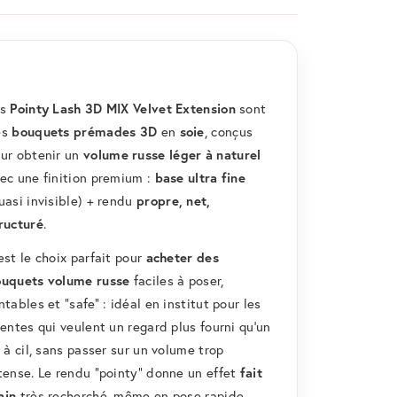
es
Pointy Lash 3D MIX Velvet Extension
sont
es
bouquets prémades 3D
en
soie
, conçus
ur obtenir un
volume russe léger à naturel
ec une finition premium :
base ultra fine
uasi invisible) + rendu
propre, net,
ructuré
.
est le choix parfait pour
acheter des
uquets volume russe
faciles à poser,
ntables et “safe” : idéal en institut pour les
ientes qui veulent un regard plus fourni qu’un
l à cil, sans passer sur un volume trop
tense. Le rendu “pointy” donne un effet
fait
ain
très recherché, même en pose rapide.