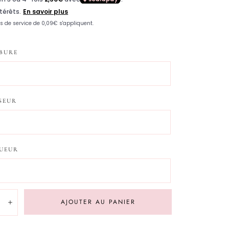
vente
BURE
SEUR
UEUR
té:
AJOUTER AU PANIER
inuer
Augmenter