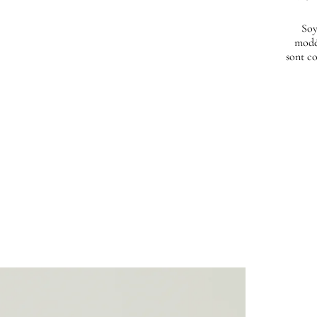
Soy
modé
sont co