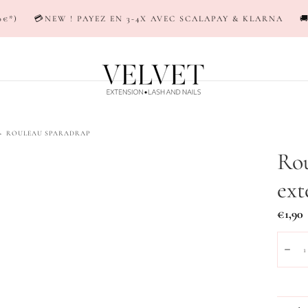
AYEZ EN 3-4X AVEC SCALAPAY & KLARNA
🚚LIVRAISON EN 24
>
ROULEAU SPARADRAP
Rou
ext
Prix
€1,90
réguli
Quanti
Dim