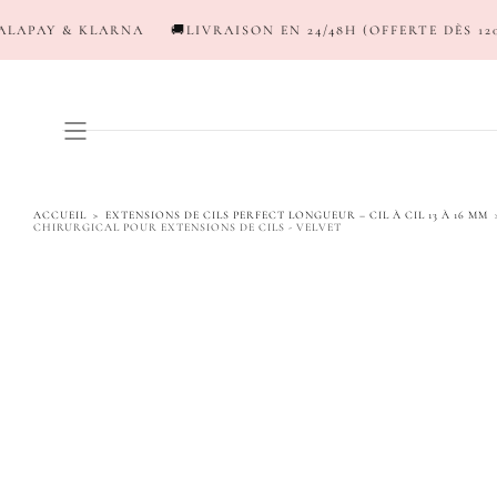
PASSER AU
A
🚚LIVRAISON EN 24/48H (OFFERTE DÈS 120€*)
💳NEW ! P
CONTENU
ACCUEIL
>
EXTENSIONS DE CILS PERFECT LONGUEUR – CIL À CIL 13 À 16 MM
CHIRURGICAL POUR EXTENSIONS DE CILS - VELVET