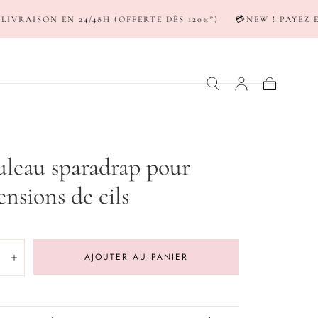
/48H (OFFERTE DÈS 120€*)
💳NEW ! PAYEZ EN 3-4X AVEC SC
Panier
leau sparadrap pour
ensions de cils
er
té:
AJOUTER AU PANIER
inuer
Augmenter