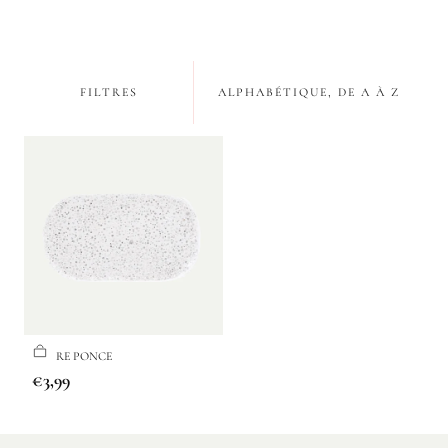
i
o
n
FILTRES
ALPHABÉTIQUE, DE A À Z
:
PIERRE PONCE
Prix
€3,99
régulier