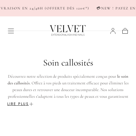
PASSER AU
VRAISON EN 24/48H (OFFERTE DÈS 120€*)
💳NEW ! PAYEZ EN
CONTENU
Panier
C
Soin callosités
o
Découvrez notre sélection de produits spécialement conçus pour
le soin
l
des callosités
. Offrez à vos pieds un traitement efficace pour éliminer les
peaux dures et retrouver une douceur incomparable. Nos solutions
l
professionnelles s'adaptent à tous les types de peaux et vous garantissent
des résultats visibles dès la première utilisation. Prenez soin de vos pieds
e
LIRE PLUS
avec des soins adaptés pour un confort optimal au quotidien.
c
t