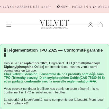
PASSER AU
4/48H (OFFERTE DÈS 120€*)
💳NEW ! PAYEZ EN 3-4X AVEC S
CONTENU
Panier
🧪 Réglementation TPO 2025 — Conformité garantie
🧪
Depuis le
1er septembre 2025
, l’ingrédient
TPO (Trimethylbenzoyl
Diphenylphosphine Oxide)
est interdit dans tous les vernis semi-
permanents en Europe.
Chez
Velvet Extension
, l’ensemble de nos produits sont déjà sans
TPO (Trimethylbenzoyl Diphenylphosphine Oxide)(CAS 75980-60-8)
et en parfaite conformité avec la nouvelle réglementation❤️❤️.️
Vous pouvez continuer à utiliser nos vernis en toute sécurité : ils ne
contiennent ni TPO ni substances interdites.
La sécurité et la conformité, sans compromis sur la beauté. Merci pour
votre confiance🌸