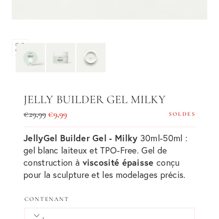
Ouvrir
les
médias
0
dans
JELLY BUILDER GEL MILKY
une
Prix
Prix
€29,99
€9,99
SOLDES
fenêtre
régulier
de
modale
JellyGel Builder Gel - Milky
30ml-50ml :
vente
gel blanc laiteux et TPO-Free. Gel de
viscosité épaisse
construction à
conçu
pour la sculpture et les modelages précis.
CONTENANT