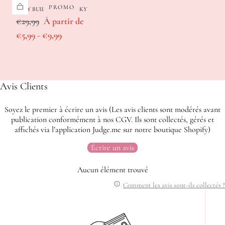
PROMO
JELLY BUILDER GEL MILKY
Prix
Prix
€29,99
À partir de
régulier
Prix
minimum
€5,99
-
€9,99
maximum
Avis Clients
Soyez le premier à écrire un avis (Les avis clients sont modérés avant
publication conformément à nos CGV. Ils sont collectés, gérés et
affichés via l’application Judge.me sur notre boutique Shopify)
Écrire un avis
Aucun élément trouvé
Comment les avis sont-ils collectés ?