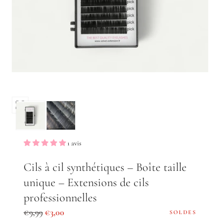
Ouvrir
les
médias
0
1 avis
dans
une
Cils à cil synthétiques – Boîte taille
fenêtre
unique – Extensions de cils
modale
professionnelles
Prix
Prix
€9,99
€3,00
SOLDES