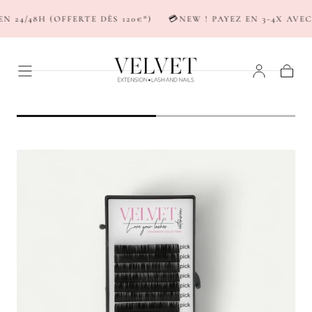
PASSER AU
24/48H (OFFERTE DÈS 120€*)
💳NEW ! PAYEZ EN 3-4X AVEC 
CONTENU
Panier