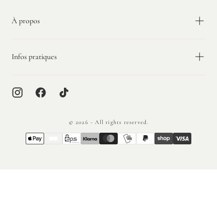
À propos
Infos pratiques
© 2026 - All rights reserved.
{"title"=>"Méthodes
de
paiement"}