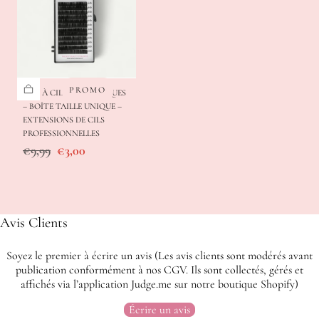
PROMO
CILS À CIL SYNTHÉTIQUES
– BOÎTE TAILLE UNIQUE –
EXTENSIONS DE CILS
PROFESSIONNELLES
Prix
Prix
€9,99
€3,00
régulier
de
vente
Avis Clients
Soyez le premier à écrire un avis (Les avis clients sont modérés avant
publication conformément à nos CGV. Ils sont collectés, gérés et
affichés via l’application Judge.me sur notre boutique Shopify)
Écrire un avis