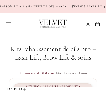
PASSER AU
ISON EN 24/48H (OFFERTE DÈS 120€*)
💳NEW ! PAYEZ EN 3-4
CONTENU
Panier
C
Kits rehaussement de cils pro –
o
Lash Lift, Brow Lift & soins
l
l
Rehaussement de cils & soins
›
Kits rehaussement & soins
e
KITS PRO • LASH LIFT • BROW LIFT •
c
LIRE PLUS
LASHBOTOX • MINI KIT
t
KITS REHAUSSEMENT