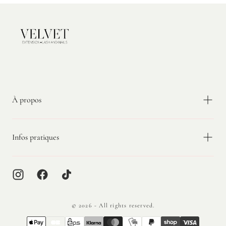
nourrissantes et
nettoyantes.
Travailler
Mini kit
Contient les lotions
avec un
rehaussement
Step 1, Step 2, Step 3
Velvet
format
et des accessoires,
Extension
compact
mais sans pads
silicone.
À propos
Vous débutez
Kit complet
Plus sécurisant pour
la prestation
limiter les oublis et
Infos pratiques
structurer le
protocole.
Vous avez
Mini kit
Alternative plus
déjà vos pads
accessible pour
compléter votre poste
© 2026 - All rights reserved.
de travail.
{"title"=>"Méthodes