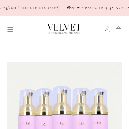
PASSER AU
4/48H (OFFERTE DÈS 120€*)
💳NEW ! PAYEZ EN 3-4X AVEC S
CONTENU
Panier