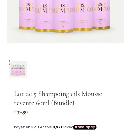
Ouvrir
les
médias
0
dans
Lot de 5 Shampoing cils Mousse
une
revente 60ml (Bundle)
fenêtre
modale
Prix
€39,90
régulier