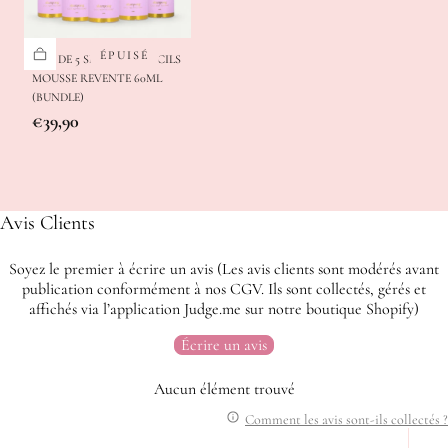
ÉPUISÉ
LOT DE 5 SHAMPOING CILS
MOUSSE REVENTE 60ML
(BUNDLE)
Prix
€39,90
régulier
Avis Clients
Soyez le premier à écrire un avis (Les avis clients sont modérés avant
publication conformément à nos CGV. Ils sont collectés, gérés et
affichés via l’application Judge.me sur notre boutique Shopify)
Écrire un avis
Aucun élément trouvé
Comment les avis sont-ils collectés ?