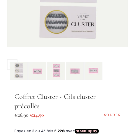
Ouvrir
les
médias
0
dans
Coffret Cluster - Cils cluster
une
précollés
fenêtre
modale
Prix
Prix
€26,90
€24,90
SOLDES
régulier
de
vente