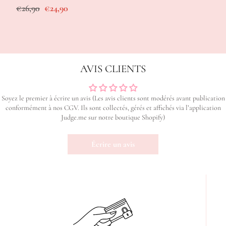
Prix
Prix
€26,90
€24,90
régulier
de
vente
AVIS CLIENTS
Soyez le premier à écrire un avis (Les avis clients sont modérés avant publication
conformément à nos CGV. Ils sont collectés, gérés et affichés via l’application
Judge.me sur notre boutique Shopify)
Écrire un avis