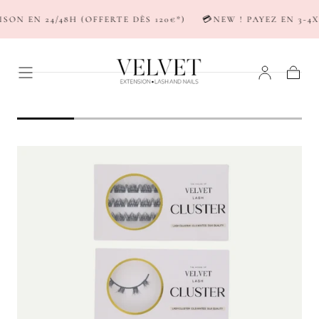
PASSER AU
ON EN 24/48H (OFFERTE DÈS 120€*)
💳NEW ! PAYEZ EN 3-4X 
CONTENU
Panier