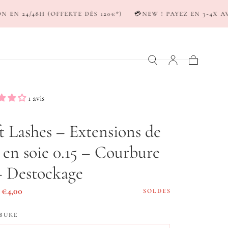
TE DÈS 120€*)
💳NEW ! PAYEZ EN 3-4X AVEC SCALAPAY & K
Panier
1 avis
t Lashes – Extensions de
s en soie 0.15 – Courbure
 Destockage
Prix
€4,00
SOLDES
er
de
BURE
vente