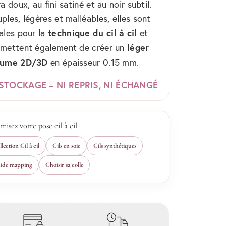
ra doux, au fini satiné et au noir subtil.
ples, légères et malléables, elles sont
technique du cil à cil
ales pour la
et
léger
rmettent également de créer un
lume 2D/3D
en épaisseur 0.15 mm.
STOCKAGE – NI REPRIS, NI ÉCHANGÉ
misez votre pose cil à cil
lection Cil à cil
Cils en soie
Cils synthétiques
ide mapping
Choisir sa colle