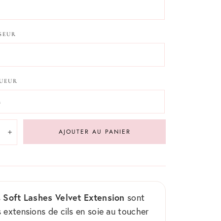
SEUR
UEUR
m
té:
AJOUTER AU PANIER
inuer
Augmenter
Soft Lashes Velvet Extension
s
sont
 extensions de cils en soie au toucher