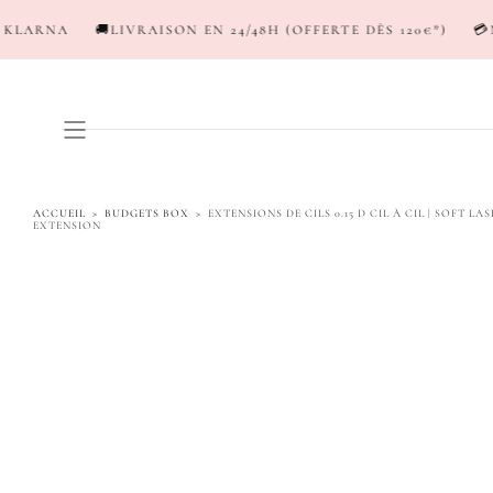
PASSER AU
AISON EN 24/48H (OFFERTE DÈS 120€*)
💳NEW ! PAYEZ EN 3-
CONTENU
ACCUEIL
>
BUDGETS BOX
>
EXTENSIONS DE CILS 0.15 D CIL À CIL | SOFT 
EXTENSION