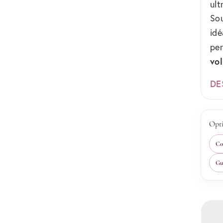
ult
Sou
idé
pe
vo
DE
Opti
Col
Gu