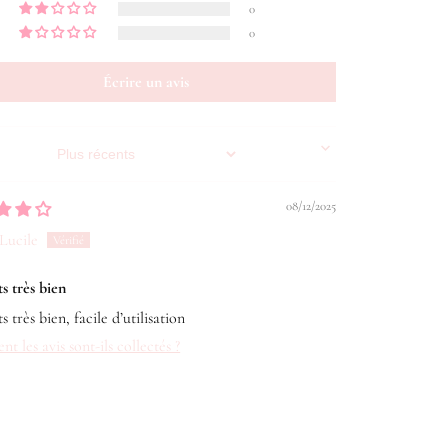
0
0
Écrire un avis
Sort by
08/12/2025
Lucile
s très bien
s très bien, facile d’utilisation
 les avis sont-ils collectés ?