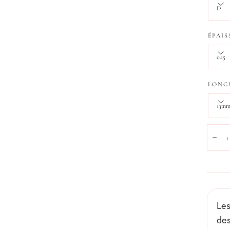
D
ÉPAIS
0.15
LONG
13m
Quanti
Dim
Le
des