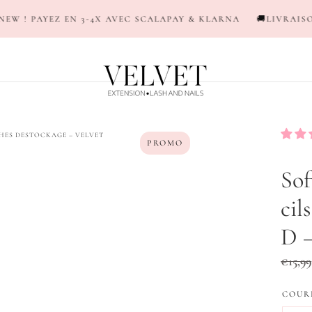
4X AVEC SCALAPAY & KLARNA
🚚LIVRAISON EN 24/48H (OFFER
LASHES DESTOCKAGE – VELVET
PROMO
Sof
cil
D –
Prix
€15,99
réguli
COUR