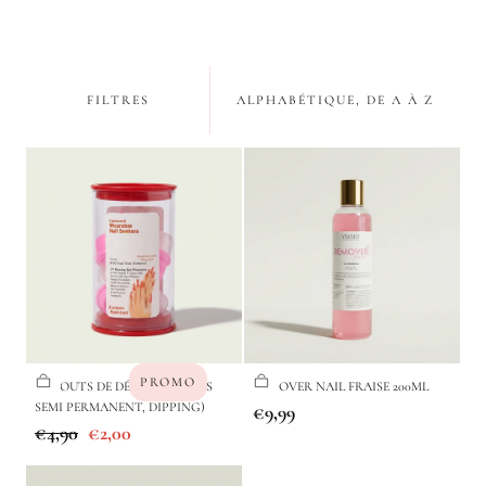
i
o
n
FILTRES
ALPHABÉTIQUE, DE A À Z
:
PROMO
EMBOUTS DE DÉPOSE (VERNIS
REMOVER NAIL FRAISE 200ML
SEMI PERMANENT, DIPPING)
Prix
€9,99
Prix
Prix
€4,90
€2,00
régulier
régulier
de