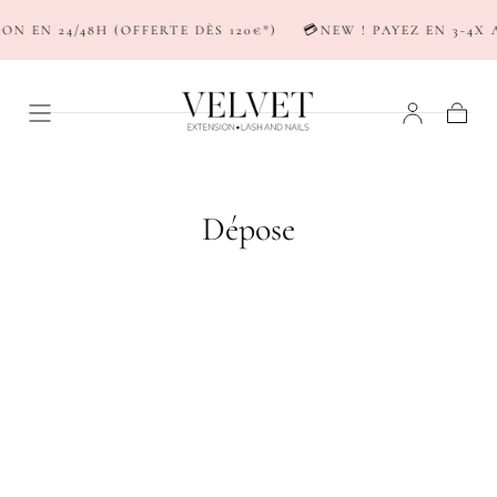
PASSER AU
N EN 24/48H (OFFERTE DÈS 120€*)
💳NEW ! PAYEZ EN 3-4X A
CONTENU
Panier
C
Dépose
o
l
l
e
c
t