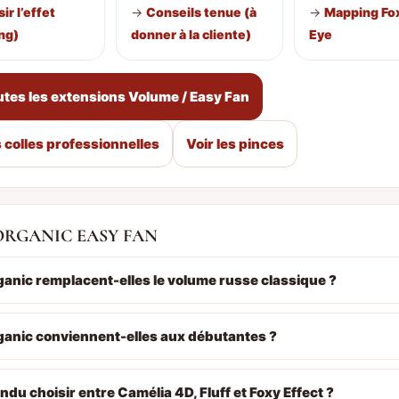
ir l’effet
→
Conseils tenue (à
→
Mapping Fox
ng)
donner à la cliente)
Eye
utes les extensions Volume / Easy Fan
s colles professionnelles
Voir les pinces
ORGANIC EASY FAN
ganic remplacent-elles le volume russe classique ?
ganic conviennent-elles aux débutantes ?
ndu choisir entre Camélia 4D, Fluff et Foxy Effect ?