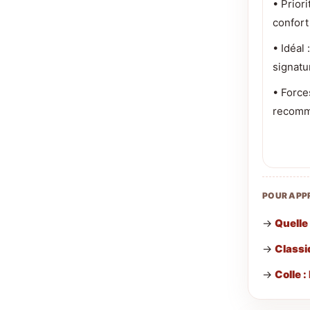
• Priori
confort 
• Idéal 
signatu
• Force
recomma
POUR APP
→
Quelle 
→
Classi
→
Colle :