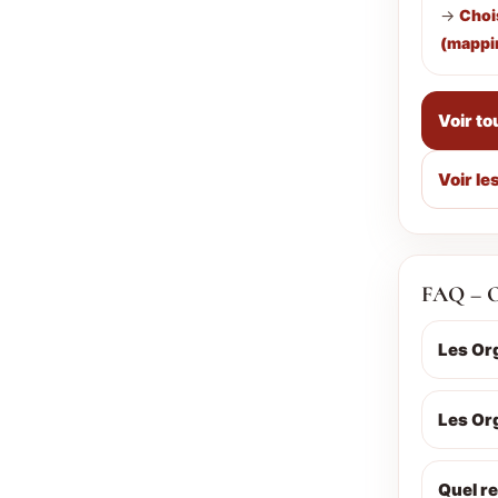
→
Chois
(mappi
Voir to
Voir le
FAQ – 
Les Or
Les Or
Quel re