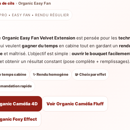
 de cils
›
Organic Easy Fan
RO • EASY FAN • RENDU RÉGULIER
e
Organic Easy Fan Velvet Extension
est pensée pour les
techn
ui veulent
gagner du temps
en cabine tout en gardant un
rend
e
et maîtrisé. L’objectif est simple :
ouvrir le bouquet facilemen
, et obtenir un résultat constant (pose complète + remplissages)
de temps cabine
✨ Rendu homogène
🧩 Choix par effet
mandation rapide
rganic Camélia 4D
Voir Organic Camélia Fluff
ganic Foxy Effect