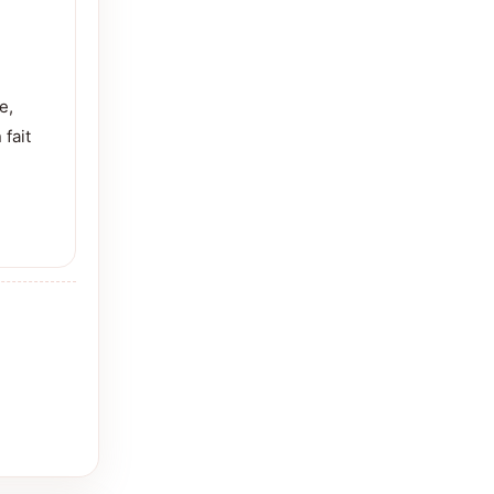
e,
 fait