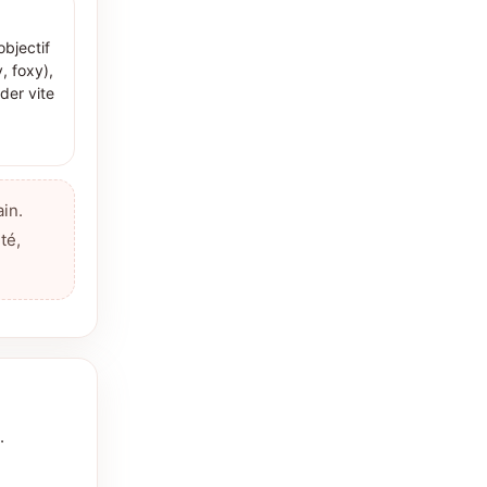
objectif
y, foxy),
er vite
in.
té,
.