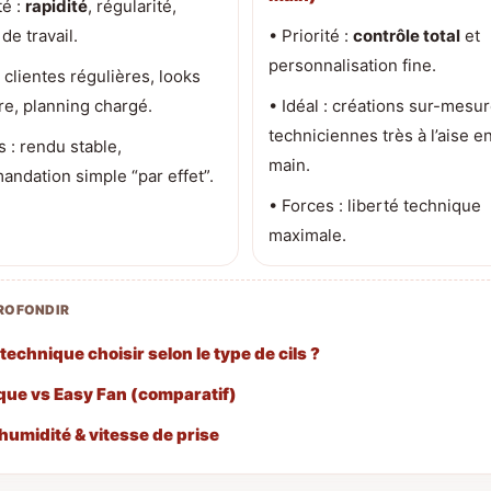
té :
rapidité
, régularité,
de travail.
• Priorité :
contrôle total
et
personnalisation fine.
: clientes régulières, looks
re, planning chargé.
• Idéal : créations sur-mesur
techniciennes très à l’aise en
s : rendu stable,
main.
ndation simple “par effet”.
• Forces : liberté technique
maximale.
ROFONDIR
technique choisir selon le type de cils ?
que vs Easy Fan (comparatif)
 humidité & vitesse de prise