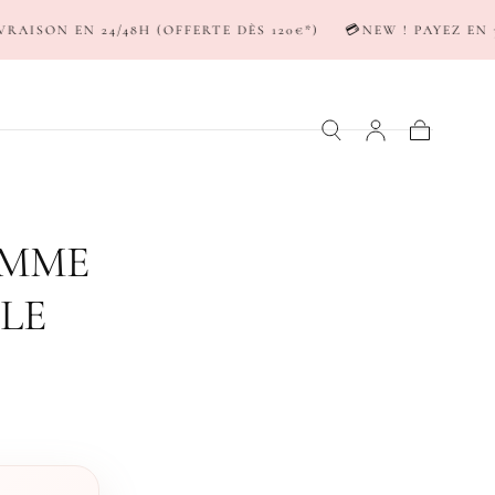
H (OFFERTE DÈS 120€*)
💳NEW ! PAYEZ EN 3-4X AVEC SCAL
Panier
AMME
LE