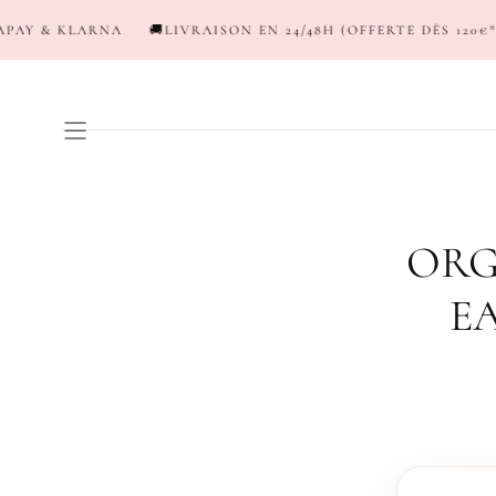
PASSER AU
🚚LIVRAISON EN 24/48H (OFFERTE DÈS 120€*)
💳NEW ! PAY
CONTENU
ORG
E