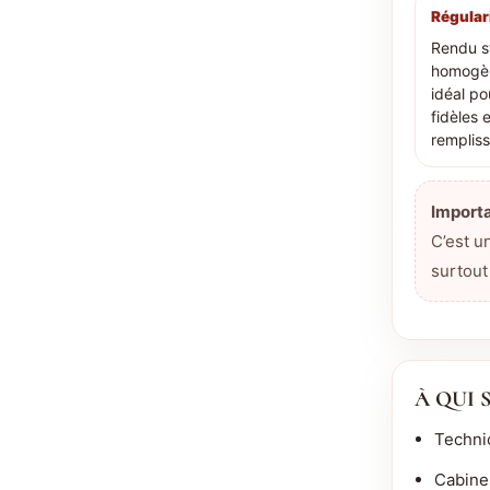
Régular
Rendu s
homogèn
idéal po
fidèles e
remplis
Importa
C’est 
surtout
À QUI 
Techni
Cabines