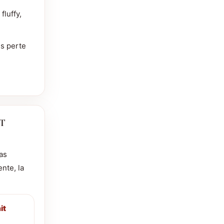
fluffy,
s perte
IT
pas
nte, la
it