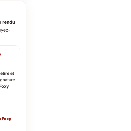
du
rendu
uyez-
y
d
étiré et
signature
Foxy
c Foxy