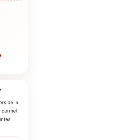
s
?
ors de la
n) permet
ur les