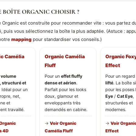
 BOÎTE ORGANIC CHOISIR ?
Organic est construite pour recommander vite : vous partez 
, puis vous sélectionnez la boîte la plus adaptée. (Astuce : app
votre
mapping
pour standardiser vos conseils.)
ic Camélia
Organic Camélia
Organic Fox
Fluff
Effect
n
volume
Pour un
effet fluffy
Pour un regar
, structuré et
dense et aérien
.
lifté
. La boîte 
. Idéal pour un
Parfait pour les looks
pour les poses
ropre, net,
doux, glamour et
Eye
/
Cat Eye
,
ne et
enveloppants très
structurées et
ent travaillé.
demandés en cabine.
modernes.
 Organic
→
Voir Organic
→
Voir Organi
a 4D
Camélia Fluff
Effect