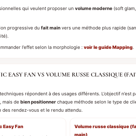
sionnelles qui veulent proposer un
volume moderne
(soft glam, 
tion progressive du
fait main
vers une méthode plus rapide (san
ité).
mmander l’effet selon la morphologie :
voir le guide Mapping
.
C EASY FAN VS VOLUME RUSSE CLASSIQUE (FA
techniques répondent à des usages différents. L’objectif n’est 
, mais de
bien positionner
chaque méthode selon le type de clie
 des rendez-vous et le rendu attendu.
c Easy Fan
Volume russe classique (fa
main)