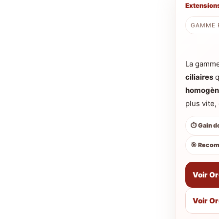
Extensions
GAMME P
La gamm
ciliaires
q
homogèn
plus vite
⏱️ Gain 
🎯 Recom
Voir O
Voir Or