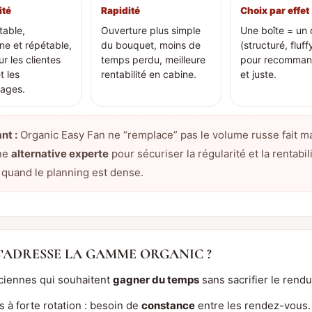
ité
Rapidité
Choix par effet
table,
Ouverture plus simple
Une boîte = un 
e et répétable,
du bouquet, moins de
(structuré, fluff
ur les clientes
temps perdu, meilleure
pour recommand
t les
rentabilité en cabine.
et juste.
sages.
nt :
Organic Easy Fan ne “remplace” pas le volume russe fait ma
une
alternative experte
pour sécuriser la régularité et la rentabili
 quand le planning est dense.
S’ADRESSE LA GAMME ORGANIC ?
ciennes qui souhaitent
gagner du temps
sans sacrifier le rendu
 à forte rotation : besoin de
constance
entre les rendez-vous.