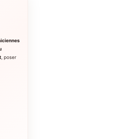
iciennes
u
t
, poser
.